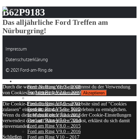
B62P9183
Das alljährliche Ford Treffen am
Nürburgring!
Menu
Impressum
Skip to content
Datenschutzerklärung
Startseite
Infos
© 2021 Ford-am-Ring.de
Anfahrt
Galerie
Ford am Ring V1.0 – 2008
Durch die weitere Nutzung der Seite stimmst du der Verwendung
Ford am Ring V2.0 – 2009
von Cookies zu.
Weitere Informationen
Akzeptieren
Ford am Ring V3.0 – 2010
Ford am Ring V4.0 – 2011
Die Cookie-Einstellungen auf dieser Website sind auf "Cookies
Ford am Ring V5.0 – 2012
zulassen" eingestellt, um das beste Surferlebnis zu ermöglichen.
Ford am Ring V6.0 – 2013
Wenn du diese Website ohne Änderung der Cookie-Einstellungen
Ford am Ring V7.0 – 2014
verwendest oder auf "Akzeptieren" klickst, erklärst du sich damit
Ford am Ring V8.0 – 2015
einverstanden.
Ford am Ring V9.0 – 2016
Schließen
Ford am Ring V10 – 2017