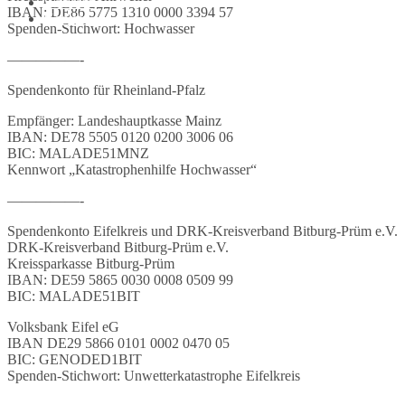
Webcam
IBAN: DE86 5775 1310 0000 3394 57
Kontakt
Spenden-Stichwort: Hochwasser
—————-
Spendenkonto für Rheinland-Pfalz
Empfänger: Landeshauptkasse Mainz
IBAN: DE78 5505 0120 0200 3006 06
BIC: MALADE51MNZ
Kennwort „Katastrophenhilfe Hochwasser“
—————-
Spendenkonto Eifelkreis und DRK-Kreisverband Bitburg-Prüm e.V.
DRK-Kreisverband Bitburg-Prüm e.V.
Kreissparkasse Bitburg-Prüm
IBAN: DE59 5865 0030 0008 0509 99
BIC: MALADE51BIT
Volksbank Eifel eG
IBAN DE29 5866 0101 0002 0470 05
BIC: GENODED1BIT
Spenden-Stichwort: Unwetterkatastrophe Eifelkreis