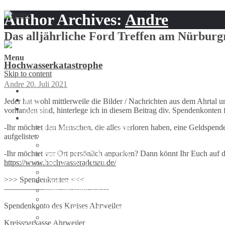
Author Archives:
Andre
Das alljährliche Ford Treffen am Nürburg
Menu
Hochwasserkatastrophe
Skip to content
Andre
20. Juli 2021
Startseite
Infos
Jeder hat wohl mittlerweile die Bilder / Nachrichten aus dem Ahrtal 
Anfahrt
vorhanden sind, hinterlege ich in diesem Beitrag div. Spendenkonten
Galerie
Ford am Ring V1.0 – 2008
-Ihr möchtet den Menschen, die alles verloren haben, eine Geldspen
Ford am Ring V2.0 – 2009
aufgelistet.
Ford am Ring V3.0 – 2010
-Ihr möchtet vor Ort persönlich anpacken? Dann könnt Ihr Euch auf die
Ford am Ring V4.0 – 2011
https://www.hochwasseradenau.de/
Ford am Ring V5.0 – 2012
Ford am Ring V6.0 – 2013
>>> Spendenkonten <<<
Ford am Ring V7.0 – 2014
—————————————
Ford am Ring V8.0 – 2015
Ford am Ring V9.0 – 2016
Spendenkonto des Kreises Ahrweiler
Ford am Ring V10 – 2017
Ford am Ring V11 – 2018
Kreissparkasse Ahrweiler