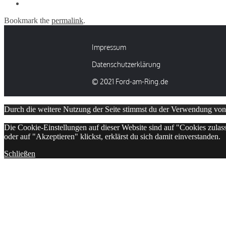
Kontakt
Bookmark the
permalink
.
Impressum
Datenschutzerklärung
© 2021 Ford-am-Ring.de
Durch die weitere Nutzung der Seite stimmst du der Verwendung vo
Die Cookie-Einstellungen auf dieser Website sind auf "Cookies zulas
oder auf "Akzeptieren" klickst, erklärst du sich damit einverstanden.
Schließen